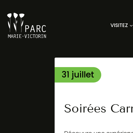
Aller
au
contenu
VISITEZ
31 juillet
Soirées Car