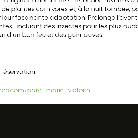
e originale mêlant frissons et découvertes 
re de plantes carnivores et, à la nuit tombée, pa
r leur fascinante adaptation. Prolonge l’aven
tes… incluant des insectes pour les plus auda
ur d’un bon feu et des guimauves.
 réservation.
ence.com/parc_marie_victorin