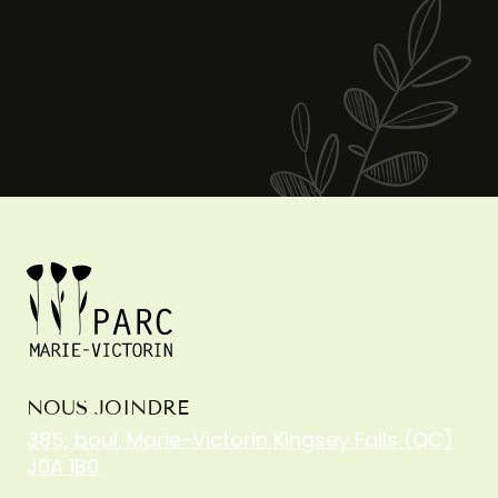
NOUS JOINDRE
385, boul. Marie-Victorin Kingsey Falls (QC)
J0A 1B0