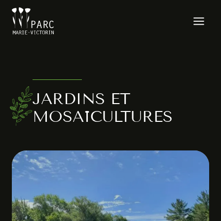
Aller
au
contenu
JARDINS ET
MOSAÏCULTURES