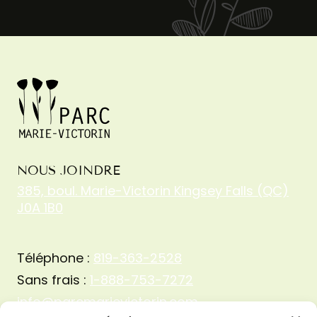
NOUS JOINDRE
385, boul. Marie-Victorin Kingsey Falls (QC)
J0A 1B0
Téléphone :
819-363-2528
Sans frais :
1-888-753-7272
info@parcmarievictorin.com