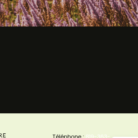
RE
Téléphone :
819-363-