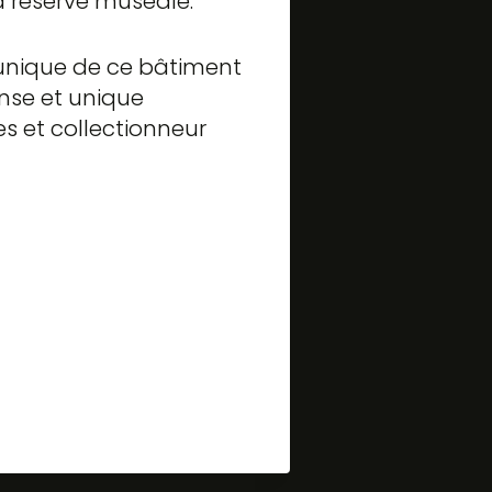
la réserve muséale.
 unique de ce bâtiment
ense et unique
s et collectionneur