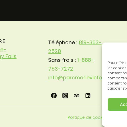
RE
Téléphone :
819-363-
ie-
2528
y Falls
Sans frais :
1-888-
Pour offrir
753-7272
les cookies
consentir à
info@parcmarievictorin.com
comportemen
consentir o
caractérist
Ac
Politique de cookies
|
Déclara