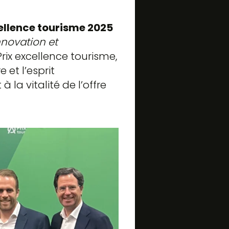
ellence tourisme 2025
nnovation et
 Prix excellence tourisme,
 et l’esprit
la vitalité de l’offre