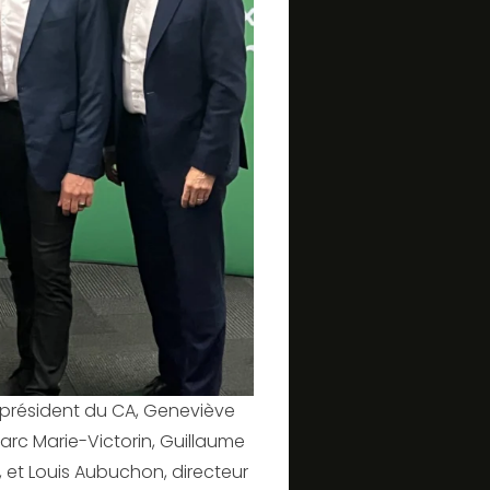
 président du CA, Geneviève
arc Marie-Victorin, Guillaume
 et Louis Aubuchon, directeur