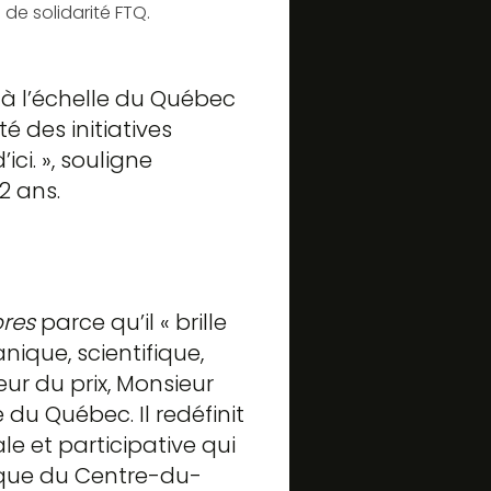
de solidarité FTQ.
 à l’échelle du Québec
é des initiatives
ci. », souligne
2 ans.
ores
parce qu’il « brille
ique, scientifique,
eur du prix, Monsieur
du Québec. Il redéfinit
le et participative qui
stique du Centre-du-