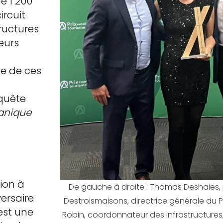
e 1 200
ircuit
ructures
eurs
e de ces
 quête
anique
tion à
De gauche à droite : Thomas Deshaies,
ersaire
Destroismaisons, directrice générale du P
est une
Robin, coordonnateur des infrastructures,