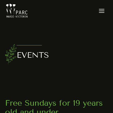
Skip
to
content
EVENTS
Free Sundays for 19 years
old and under