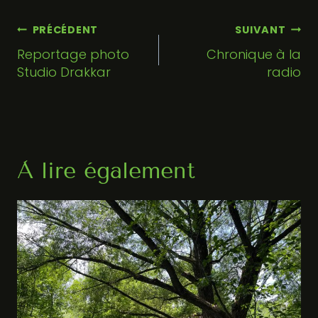
Navigation
PRÉCÉDENT
SUIVANT
de
Reportage photo
Chronique à la
Studio Drakkar
radio
l'article
À lire également