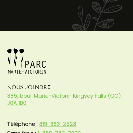
NOUS JOINDRE
385, boul. Marie-Victorin Kingsey Falls (QC)
J0A 1B0
Téléphone :
819-363-2528